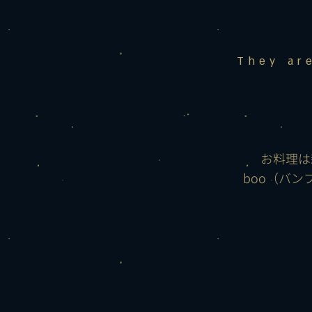
They ar
お料理は
boo（バ