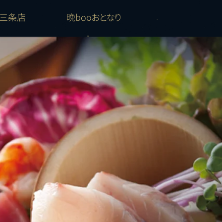
山三条店
晩booおとなり