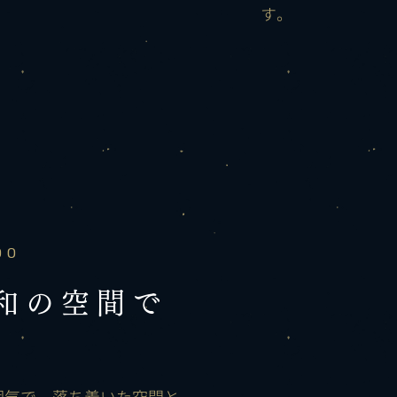
す。
OO
和の空間で